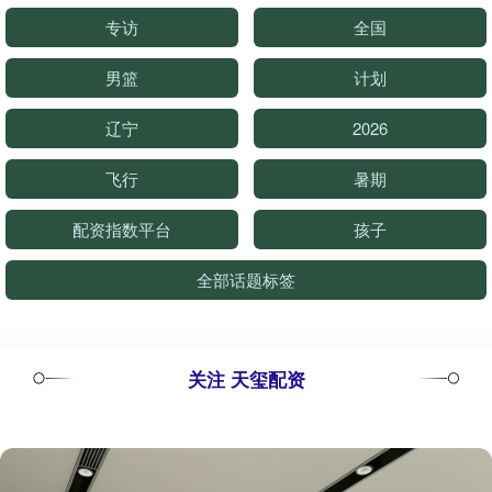
专访
全国
男篮
计划
辽宁
2026
飞行
暑期
配资指数平台
孩子
全部话题标签
关注 天玺配资