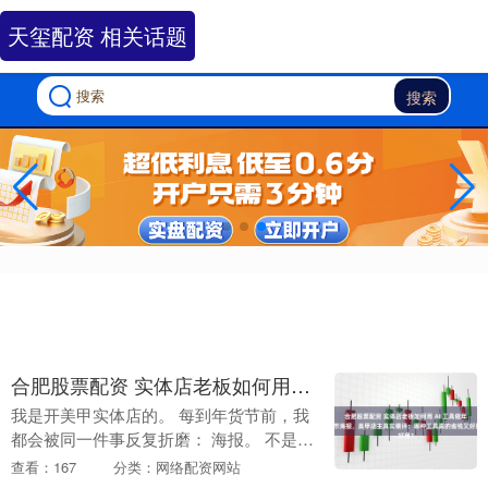
天玺配资 相关话题
搜索
合肥股票配资 实体店老板如何用 AI 工具做年货节海报，美甲店主真实横评：哪种工具真的省钱又好用？
我是开美甲实体店的。 每到年货节前，我
都会被同一件事反复折磨： 海报。 不是品
牌大片，而是最真实、最刚需的那种： 门
查看：167
分类：网络配资网站
口年货节活动海报 朋友圈 / 社群要发的优