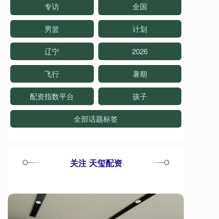
专访
全国
男篮
计划
辽宁
2026
飞行
暑期
配资指数平台
孩子
全部话题标签
关注 天玺配资