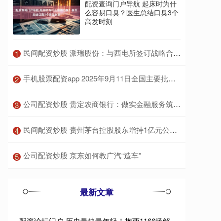
配资查询门户导航 起床时为什
么容易口臭？医生总结口臭3个
高发时刻
​民间配资炒股 派瑞股份：与西电所签订战略合作协议
1
​手机股票配资app 2025年9月11日全国主要批发市场红毛丹价格行情
2
​公司配资炒股 贵定农商银行：做实金融服务筑根基 擦亮品牌底色惠民生
3
​民间配资炒股 贵州茅台控股股东增持1亿元公司股票；苏大维格拟收购光掩模检测设备公司控股权｜公告精选
4
​公司配资炒股 京东如何教广汽“造车”
5
最新文章
配资论坛门户 历史最快最年轻！梅西1166场解锁920球里程碑，比C罗快93场