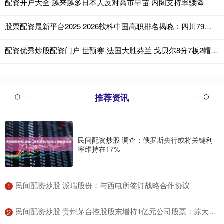
配资开户大全 越来越多日本人反对高市早苗 内阁支持率骤降
股票配资最新平台2025 2026软科中国高职排名揭晓：四川79校上榜，成航职大全国26、四川第一丨职教发布
配资优秀炒股配资门户 世预赛-法国大胜芬兰 戈贝尔8分7板2帽 雷诺16+7 马尔卡宁14分3板
推荐资讯
民间配资炒股 调查：俄罗斯央行或将关键利
率维持在17%
​民间配资炒股 派瑞股份：与西电所签订战略合作协议
1
​民间配资炒股 贵州茅台控股股东增持1亿元公司股票；苏大维格拟收购光掩模检测设备公司控股权｜公告精选
2