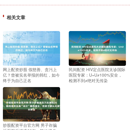
相关文章
网上配资炒股 假慈善、贪污上
民间配资 HIV定点医院太诊国际
亿？曾被实名举报的韩红，如今
医院专家：U=U≠100%安全，
终于为自己正名
检测不到≠绝对无传染
炒股配资平台官方网 男子诈骗